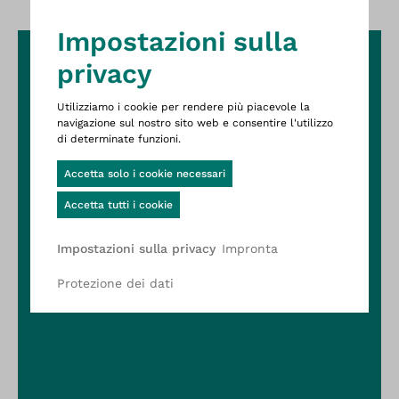
Questo è il sito web Wittigsthal D
Impostazioni sulla
privacy
Utilizziamo i cookie per rendere più piacevole la
navigazione sul nostro sito web e consentire l'utilizzo
di determinate funzioni.
Cookie-Banner geöffnet
Accetta solo i cookie necessari
Accetta tutti i cookie
Impronta
Impostazioni sulla privacy
Protezione dei dati