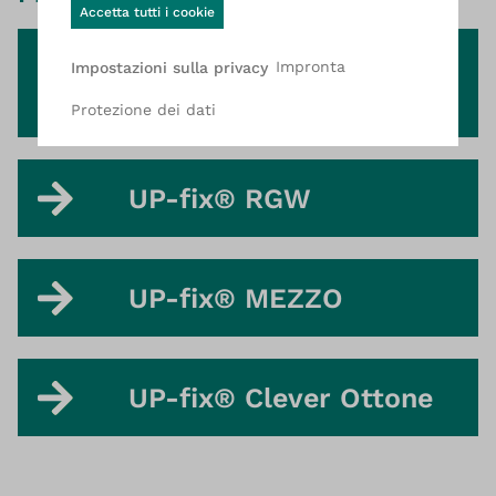
Accetta tutti i cookie
Pressa per saldatura
Impronta
Impostazioni sulla privacy
UP-ﬁx® PLUS
Protezione dei dati
UP-fix® RGW
UP-fix® MEZZO
UP-fix® Clever Ottone