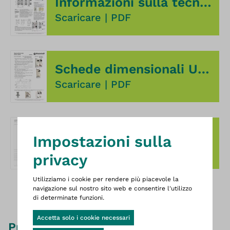
Informazioni sulla tecnologia UP-fix® PLUS
Scaricare
|
PDF
Schede dimensionali UP-fix® PLUS
Scaricare
|
PDF
Testo delle specifiche UP-fix® PLUS
Questo è il sito web Wittigsthal D
Impostazioni sulla
Scaricare
|
PDF
privacy
Utilizziamo i cookie per rendere più piacevole la
navigazione sul nostro sito web e consentire l'utilizzo
di determinate funzioni.
Cookie-Banner geöffnet
Accetta solo i cookie necessari
Prodotti simili