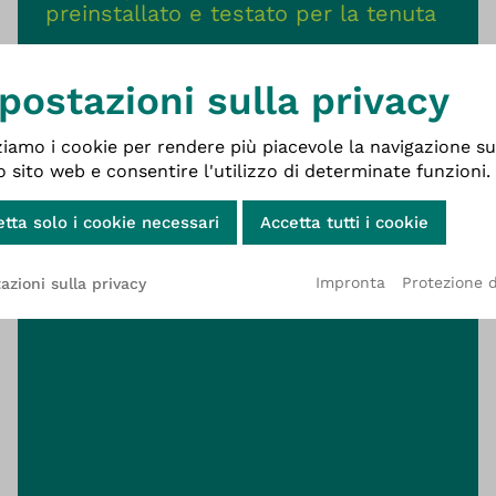
preinstallato e testato per la tenuta
esto è il sito web Wittigs
postazioni sulla privacy
ziamo i cookie per rendere più piacevole la navigazione su
 sito web e consentire l'utilizzo di determinate funzioni.
Cookie-Banner geöffnet
tta solo i cookie necessari
Accetta tutti i cookie
Impronta
Protezione d
azioni sulla privacy