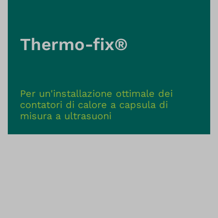
Thermo-fix®
Per un'installazione ottimale dei
contatori di calore a capsula di
misura a ultrasuoni