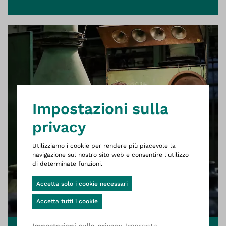
Questo è il sito web Wittigsthal D
Impostazioni sulla
privacy
Utilizziamo i cookie per rendere più piacevole la
navigazione sul nostro sito web e consentire l'utilizzo
di determinate funzioni.
Cookie-Banner geöffnet
Accetta solo i cookie necessari
Accetta tutti i cookie
Impronta