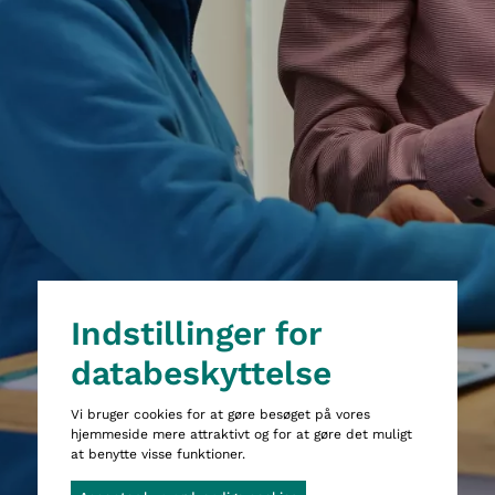
Dette er hjemmesiden Wittigsthal
Indstillinger for
databeskyttelse
Vi bruger cookies for at gøre besøget på vores
hjemmeside mere attraktivt og for at gøre det muligt
at benytte visse funktioner.
Cookie-Banner geöffnet