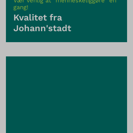
Vær venlig at "menneskeliggøre" én
gang!
Kvalitet fra
Johann'stadt