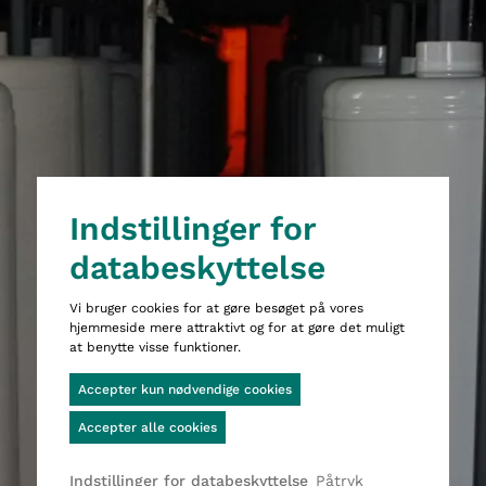
Dette er hjemmesiden Wittigsthal
Indstillinger for
databeskyttelse
Vi bruger cookies for at gøre besøget på vores
hjemmeside mere attraktivt og for at gøre det muligt
at benytte visse funktioner.
Cookie-Banner geöffnet
Accepter kun nødvendige cookies
Accepter alle cookies
Påtryk
Indstillinger for databeskyttelse