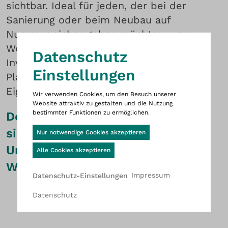
sichtbar. Ideal für jeden, der bei der
Sanierung oder beim Neubau auf
Nummer sicher gehen möchte – von
Wohnungsgenossenschaften über
Dies ist die Website Wittigsthal D
Datenschutz
Investoren bis hin zu Architekten,
Einstellungen
Planungsgesellschaften und
Eigentümern.
Wir verwenden Cookies, um den Besuch unserer
Website attraktiv zu gestalten und die Nutzung
bestimmter Funktionen zu ermöglichen.
Der UP-fix® Clever easy ist der
Cookie-Banner geöffnet
sichere Partner in Sachen
Nur notwendige Cookies akzeptieren
Unterputz-
Alle Cookies akzeptieren
Wasserzählerblöcken.
Impressum
Datenschutz-Einstellungen
Datenschutz