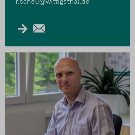
r.scheu@​wittigsthal.de