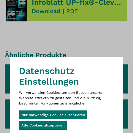
Infoblatt UP-fix®-Clever easy & UP-fix®-Clever
Download
|
PDF
Ähnliche Produkte
Dies ist die Website Wittigsthal D
Datenschutz
UP-fix® Clever
Einstellungen
Rotguss
Wir verwenden Cookies, um den Besuch unserer
Website attraktiv zu gestalten und die Nutzung
bestimmter Funktionen zu ermöglichen.
UP-fix® Clever
Cookie-Banner geöffnet
Nur notwendige Cookies akzeptieren
Messing
Alle Cookies akzeptieren