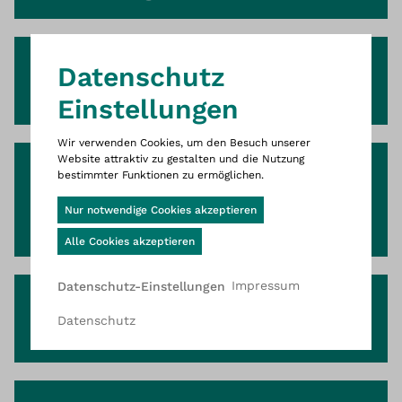
Messstationen Sanitär
Dies ist die Website Wittigsthal D
Datenschutz
- Messing / Rotguss
Einstellungen
Wir verwenden Cookies, um den Besuch unserer
Website attraktiv zu gestalten und die Nutzung
Messstationen Sanitär
bestimmter Funktionen zu ermöglichen.
Abwasser - Messing /
Cookie-Banner geöffnet
Nur notwendige Cookies akzeptieren
Rotguss
Alle Cookies akzeptieren
Impressum
Datenschutz-Einstellungen
Rohrbelüfter-
Datenschutz
Stationen