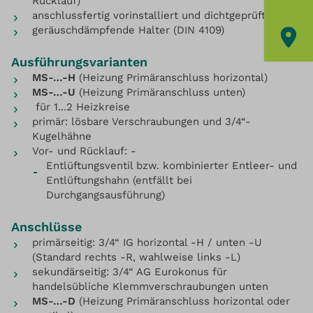
Rücklauf)
anschlussfertig vorinstalliert und dichtgeprüft
geräuschdämpfende Halter (DIN 4109)
Ausführungsvarianten
MS-…-H
(Heizung Primäranschluss horizontal)
MS-…-U
(Heizung Primäranschluss unten)
für 1...2 Heizkreise
primär: lösbare Verschraubungen und 3/4“-
Kugelhähne
Vor- und Rücklauf: -
Entlüftungsventil bzw. kombinierter Entleer- und
Entlüftungshahn (entfällt bei
Durchgangsausführung)
Anschlüsse
primärseitig: 3/4“ IG horizontal -H / unten -U
(Standard rechts -R, wahlweise links -L)
sekundärseitig: 3/4“ AG Eurokonus für
handelsübliche Klemmverschraubungen unten
MS-…-D
(Heizung Primäranschluss horizontal oder