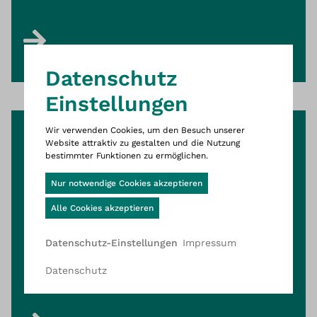
Dies ist die Website Wittigsthal D
Datenschutz
Einstellungen
Wir verwenden Cookies, um den Besuch unserer
Werksvertretung
Website attraktiv zu gestalten und die Nutzung
Unser Vertriebsnetz baut
bestimmter Funktionen zu ermöglichen.
Cookie-Banner geöffnet
international auf enger
Nur notwendige Cookies akzeptieren
Partnerschaft
Alle Cookies akzeptieren
Impressum
Datenschutz-Einstellungen
Datenschutz