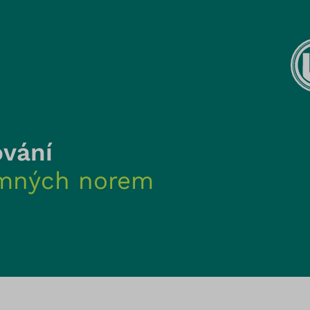
ování
umných norem