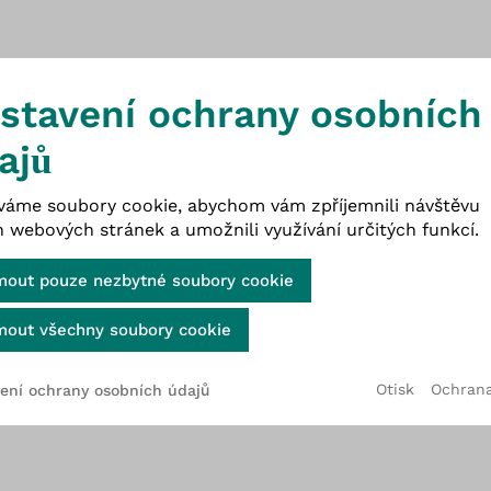
Zavedením nového serverového systému a soft
to je webová stránka Witt
bezpečnost a spolupráci orientovanou na b
stavení ochrany osobních
ajů
Projekt:
váme soubory cookie, abychom vám zpříjemnili návštěvu
Projekt: Zavedení nového serverového sy
h webových stránek a umožnili využívání určitých funkcí.
řešení a lepší zabezpečení dat.
Cookie-Banner geöffnet
Zavedení softwaru pro elektronickou vý
jmout pouze nezbytné soubory cookie
jmout všechny soubory cookie
Otisk
Ochrana
ení ochrany osobních údajů