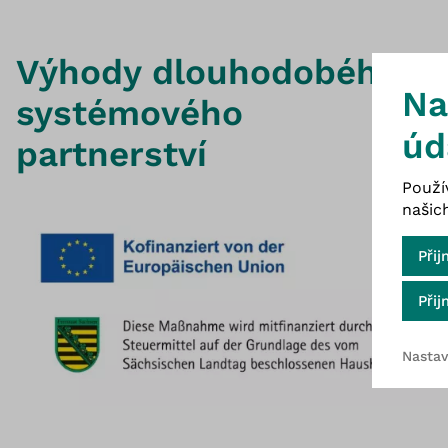
Výhody dlouhodobého
To
Na
systémového
úd
partnerství
Použí
našic
Při
Při
Nastav