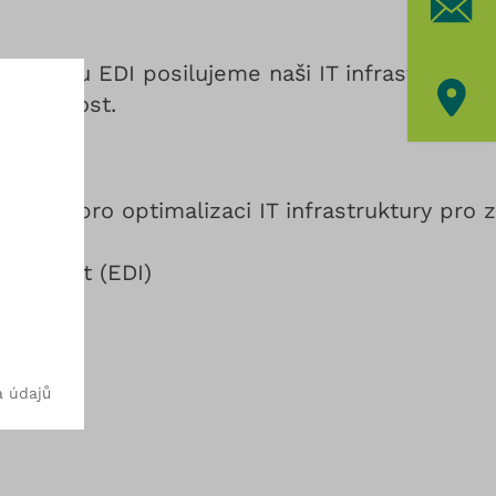
waru EDI posilujeme naši IT infrastrukturu -
igsthal DE
udoucnost.
stému pro optimalizaci IT infrastruktury pro
. Bitte treffen Sie eine Auswahl.
měnu dat (EDI)
 údajů