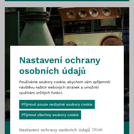
Toto je webová stránka Wittigsth
Nastavení ochrany
osobních údajů
Používáme soubory cookie, abychom vám zpříjemnili
návštěvu našich webových stránek a umožnili
využívání určitých funkcí.
Cookie-Banner geöffnet
Přijmout pouze nezbytné soubory cookie
Přijmout všechny soubory cookie
Otisk
Nastavení ochrany osobních údajů